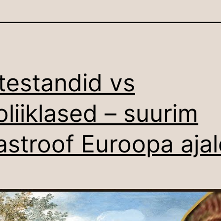
testandid vs
oliiklased – suurim
astroof Euroopa aja