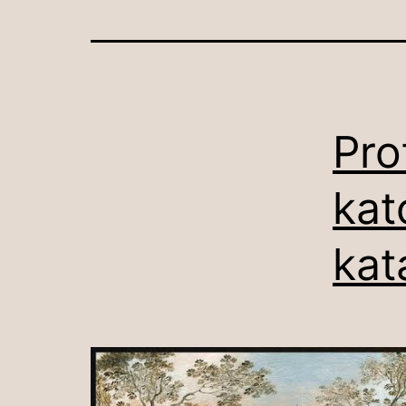
Pro
kat
kat