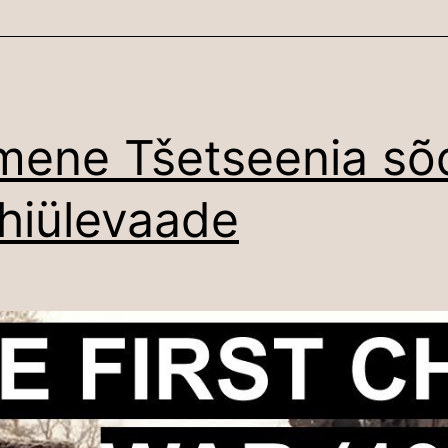
mene Tšetseenia sõ
ühiülevaade