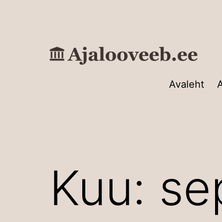
Edasi
sisu
juurde
Ajalooveeb.ee
Avaleht
A
Kuu:
se