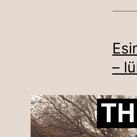
Esi
– l