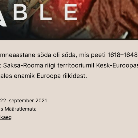
mneaastane sõda oli sõda, mis peeti 1618–1648
lt Saksa-Rooma riigi territooriumil Kesk-Euroopa
sales enamik Euroopa riikidest.
22. september 2021
as Määratlemata
skaeg