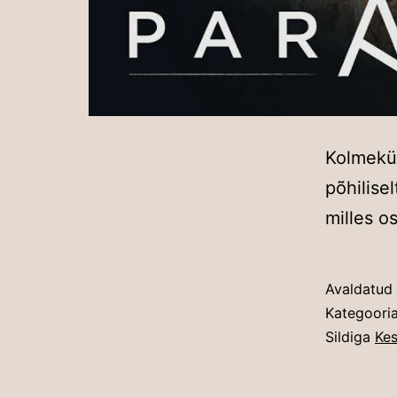
Kolmekü
põhilise
milles o
Avaldatud
Kategoori
Sildiga
Ke