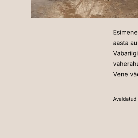
Esimene 
aasta au
Vabariig
vaherahu
Vene väe
Avaldatud