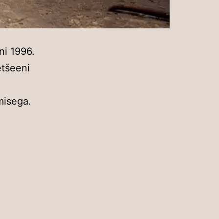
ni 1996.
etšeeni
misega.