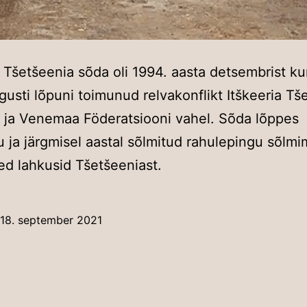
Tšetšeenia sõda oli 1994. aasta detsembrist ku
gusti lõpuni toimunud relvakonflikt Itškeeria Tš
i ja Venemaa Föderatsiooni vahel. Sõda lõppes
 ja järgmisel aastal sõlmitud rahulepingu sõlmi
d lahkusid Tšetšeeniast.
18. september 2021