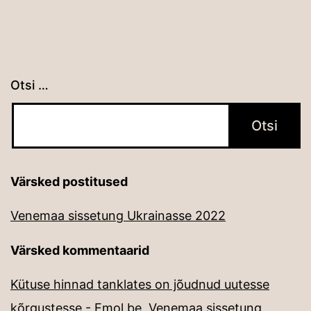
Otsi …
Värsked postitused
Venemaa sissetung Ukrainasse 2022
Värsked kommentaarid
Kütuse hinnad tanklates on jõudnud uutesse
kõrgustesse - Emol.be
,
Venemaa sissetung