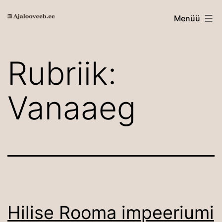
Edasi
Ajalooveeb.ee
Menüü
sisu
juurde
Rubriik:
Vanaaeg
Hilise Rooma impeeriumi