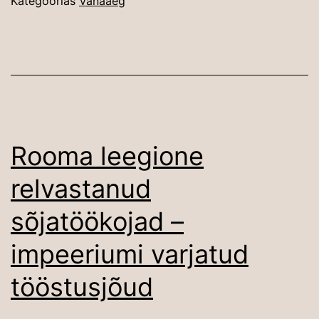
Kategoorias
Vanaaeg
Rooma leegione
relvastanud
sõjatöökojad –
impeeriumi varjatud
tööstusjõud