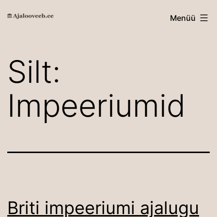
Edasi
Ajalooveeb.ee
Menüü
sisu
juurde
Silt:
Impeeriumid
Briti impeeriumi ajalugu